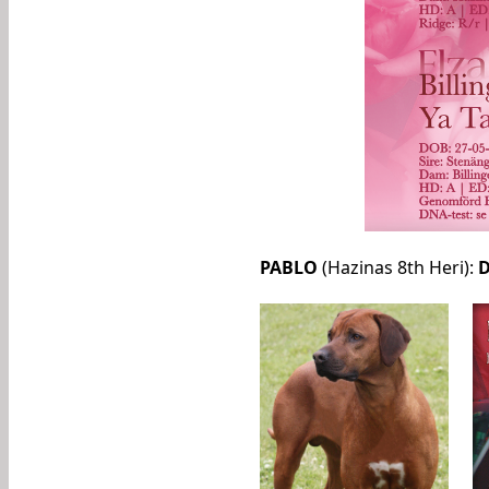
PABLO
(Hazinas 8th Heri):
D