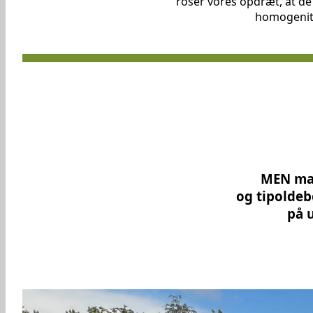
roser vores opdræt, at de
homogenite
MEN man
og tipolde
på 